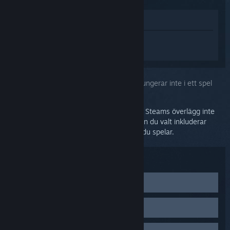
Visa i butik
Logga in
för att få personlig hjälp med
Steam Controller (2015).
Du har valt problemet:
Min konfiguration fungerar inte i ett spel
Du kan uppleva konfigureringsproblem om Steams överlägg inte
fungerar ordentligt eller om konfigurationen du valt inkluderar
inmatningstyper som inte stöds av spelet du spelar.
Felsökning:
Testa Steams överlägg
Steams överlägg är väsentligt för en Steam Controllers
Testa Big Picture-överlägget
funktionalitet. Tryck på din handkontrolls Steam-knapp,
eller Shift+Tab på ditt tangentbord för att öppna
Gå till
Inställningar
i Steam-klienten för att aktivera