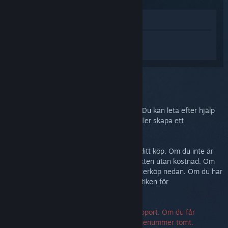
Visa i butik
Logga in
för att få personlig hjälp med
Steam Link.
Du har valt problemet:
Mer hjälp
Problemet kräver mer avancerad support. Du kan leta efter hjälp
från gemenskapen i diskussionsgruppen eller skapa ett
supportärende.
I vilket fall vill vi att du ska vara nöjd med ditt köp. Om du inte är
det, är du välkommen att returnera produkten utan kostnad. Om
du köpte den från Steam kan du begära återköp nedan. Om du har
köpt den från en annan butik, kontakta butiken för
returinformation.
Ett serienummer krävs för att kontakta support. Om du får
felmeddelande kan du lämna fältet för serienummer tomt.