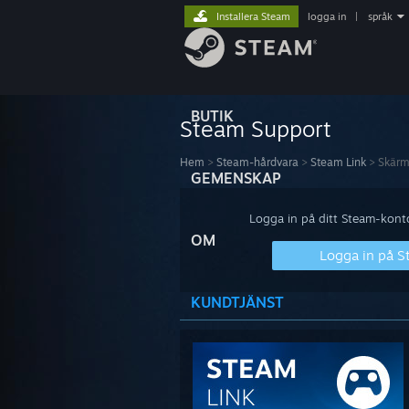
Installera Steam
logga in
|
språk
BUTIK
Steam Support
Hem
>
Steam-hårdvara
>
Steam Link
>
Skär
GEMENSKAP
Logga in på ditt Steam-konto 
OM
Logga in på 
KUNDTJÄNST