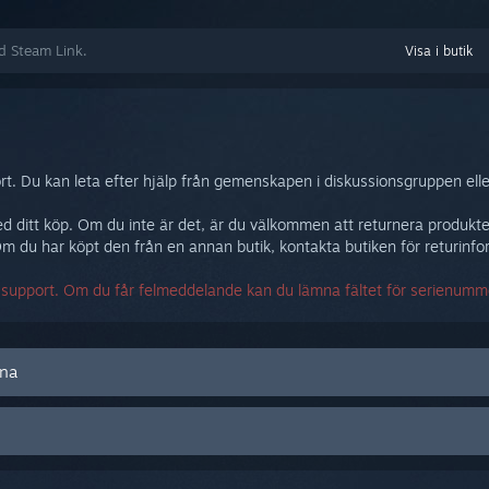
ed Steam Link.
Visa i butik
. Du kan leta efter hjälp från gemenskapen i diskussionsgruppen ell
öjd med ditt köp. Om du inte är det, är du välkommen att returnera prod
 du har köpt den från en annan butik, kontakta butiken för returinfo
a support. Om du får felmeddelande kan du lämna fältet för serienumm
rna