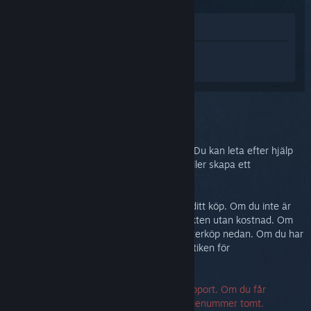
Visa i butik
Logga in
för att få personlig hjälp med
Steam Link.
Du har valt problemet:
Mer hjälp
Problemet kräver mer avancerad support. Du kan leta efter hjälp
från gemenskapen i diskussionsgruppen eller skapa ett
supportärende.
I vilket fall vill vi att du ska vara nöjd med ditt köp. Om du inte är
det, är du välkommen att returnera produkten utan kostnad. Om
du köpte den från Steam kan du begära återköp nedan. Om du har
köpt den från en annan butik, kontakta butiken för
returinformation.
Ett serienummer krävs för att kontakta support. Om du får
felmeddelande kan du lämna fältet för serienummer tomt.