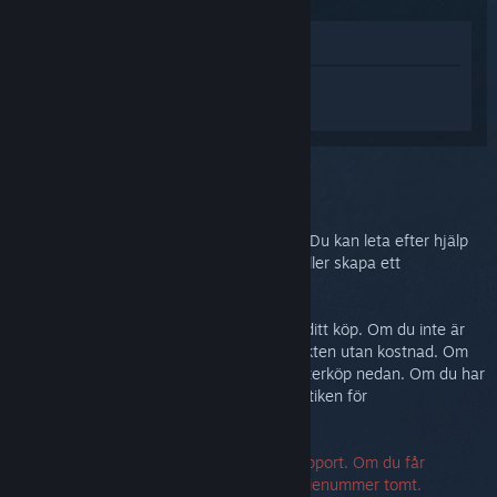
Visa i butik
Logga in
för att få personlig hjälp med
Steam Link.
Du har valt problemet:
Mer hjälp
Problemet kräver mer avancerad support. Du kan leta efter hjälp
från gemenskapen i diskussionsgruppen eller skapa ett
supportärende.
I vilket fall vill vi att du ska vara nöjd med ditt köp. Om du inte är
det, är du välkommen att returnera produkten utan kostnad. Om
du köpte den från Steam kan du begära återköp nedan. Om du har
köpt den från en annan butik, kontakta butiken för
returinformation.
Ett serienummer krävs för att kontakta support. Om du får
felmeddelande kan du lämna fältet för serienummer tomt.