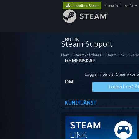
Installera Steam
logga in
|
språk
BUTIK
Steam Support
Hem
>
Steam-hårdvara
>
Steam Link
>
Skär
GEMENSKAP
Logga in på ditt Steam-konto 
OM
Logga in på 
KUNDTJÄNST