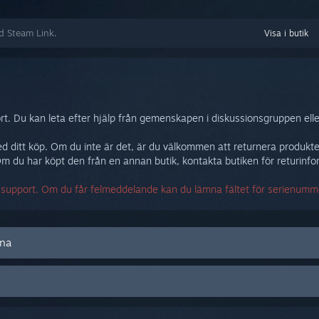
ed Steam Link.
Visa i butik
. Du kan leta efter hjälp från gemenskapen i diskussionsgruppen ell
öjd med ditt köp. Om du inte är det, är du välkommen att returnera prod
 du har köpt den från en annan butik, kontakta butiken för returinfo
a support. Om du får felmeddelande kan du lämna fältet för serienumm
rna