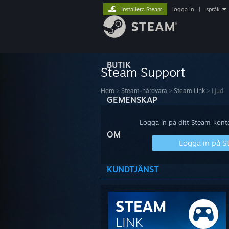
Installera Steam
logga in
|
språk
BUTIK
Steam Support
Hem
>
Steam-hårdvara
>
Steam Link
>
Ljud
GEMENSKAP
Logga in på ditt Steam-konto 
OM
Logga in på 
KUNDTJÄNST