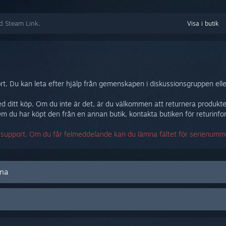
ed Steam Link.
Visa i butik
. Du kan leta efter hjälp från gemenskapen i diskussionsgruppen ell
öjd med ditt köp. Om du inte är det, är du välkommen att returnera prod
 du har köpt den från en annan butik, kontakta butiken för returinfo
a support. Om du får felmeddelande kan du lämna fältet för serienumm
rna