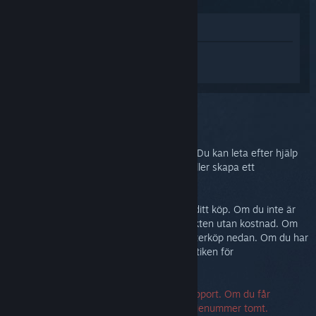
Visa i butik
Logga in
för att få personlig hjälp med
Steam Link.
Du har valt problemet:
Mer hjälp
Problemet kräver mer avancerad support. Du kan leta efter hjälp
från gemenskapen i diskussionsgruppen eller skapa ett
supportärende.
I vilket fall vill vi att du ska vara nöjd med ditt köp. Om du inte är
det, är du välkommen att returnera produkten utan kostnad. Om
du köpte den från Steam kan du begära återköp nedan. Om du har
köpt den från en annan butik, kontakta butiken för
returinformation.
Ett serienummer krävs för att kontakta support. Om du får
felmeddelande kan du lämna fältet för serienummer tomt.