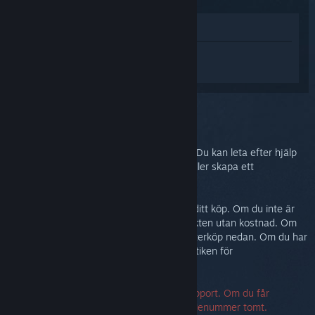
Visa i butik
Logga in
för att få personlig hjälp med
Steam Link.
Du har valt problemet:
Mer hjälp
Problemet kräver mer avancerad support. Du kan leta efter hjälp
från gemenskapen i diskussionsgruppen eller skapa ett
supportärende.
I vilket fall vill vi att du ska vara nöjd med ditt köp. Om du inte är
det, är du välkommen att returnera produkten utan kostnad. Om
du köpte den från Steam kan du begära återköp nedan. Om du har
köpt den från en annan butik, kontakta butiken för
returinformation.
Ett serienummer krävs för att kontakta support. Om du får
felmeddelande kan du lämna fältet för serienummer tomt.