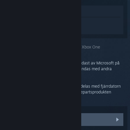
Visa i butik
Logga in
för att få personlig hjälp med
Steam Link.
Du har valt problemet:
Trådlös adapter för Xbox One
Den trådlösa Xbox One-adaptern stöds endast av Microsoft på
Windows och är inte designad för att användas med andra
produkter.
Den kan dock anslutas till Steam Link och delas med fjärrdatorn
under streaming genom att använda tredjepartsprodukten
VirtualHere
.
Läs mer om VirtualHere