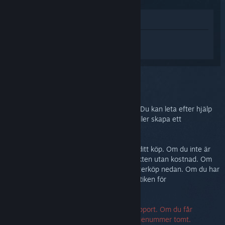
Visa i butik
Logga in
för att få personlig hjälp med
Steam Link.
Du har valt problemet:
Mer hjälp
Problemet kräver mer avancerad support. Du kan leta efter hjälp
från gemenskapen i diskussionsgruppen eller skapa ett
supportärende.
I vilket fall vill vi att du ska vara nöjd med ditt köp. Om du inte är
det, är du välkommen att returnera produkten utan kostnad. Om
du köpte den från Steam kan du begära återköp nedan. Om du har
köpt den från en annan butik, kontakta butiken för
returinformation.
Ett serienummer krävs för att kontakta support. Om du får
felmeddelande kan du lämna fältet för serienummer tomt.