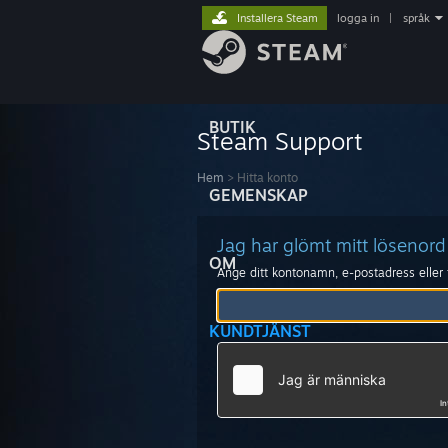
Installera Steam
logga in
|
språk
BUTIK
Steam Support
Hem
>
Hitta konto
GEMENSKAP
Jag har glömt mitt lösenord
OM
Ange ditt kontonamn, e-postadress elle
KUNDTJÄNST