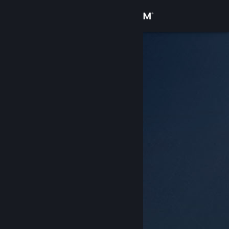
Logga in
Butik
Gemenskap
Om
Support
Byt språk
Skaffa Steams mobilapp
Se skrivbordswebbplats