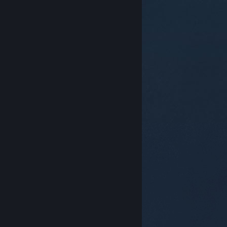
© Valve Corporation. Alla rättigheter förbehållna. Alla
varumärken tillhör respektive ägare i USA och andra
länder.
Integritetspolicy
|
Juridisk information
|
Tillgänglighet
|
Steams abonnentavtal
|
Återbetalningar
|
Cookies