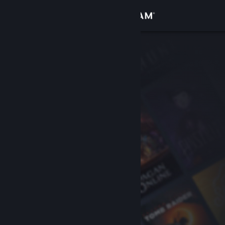
เข้าสู่ระบบ
ร้านค้า
ชุมชน
เกี่ยวกับ
ฝ่ายสนับสนุน
เปลี่ยนภาษา
รับแอป Steam แบบพกพา
ชมเว็บไซต์สำหรับเดสก์ท็อป