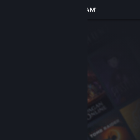
เข้าสู่ระบบ
ร้านค้า
ชุมชน
เกี่ยวกับ
ฝ่ายสนับสนุน
เปลี่ยนภาษา
รับแอป Steam แบบพกพา
ชมเว็บไซต์สำหรับเดสก์ท็อป