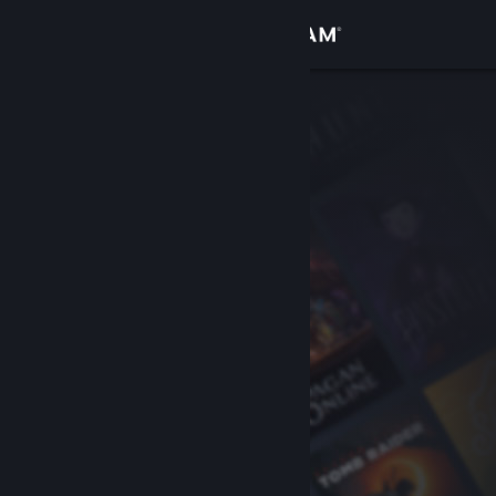
เข้าสู่ระบบ
ร้านค้า
ชุมชน
เกี่ยวกับ
ฝ่ายสนับสนุน
เปลี่ยนภาษา
รับแอป Steam แบบพกพา
ชมเว็บไซต์สำหรับเดสก์ท็อป