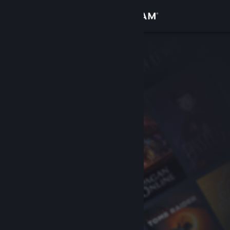
เข้าสู่ระบบ
ร้านค้า
ชุมชน
เกี่ยวกับ
ฝ่ายสนับสนุน
เปลี่ยนภาษา
รับแอป Steam แบบพกพา
ชมเว็บไซต์สำหรับเดสก์ท็อป