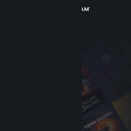
เข้าสู่ระบบ
ร้านค้า
ชุมชน
เกี่ยวกับ
ฝ่ายสนับสนุน
เปลี่ยนภาษา
รับแอป Steam แบบพกพา
ชมเว็บไซต์สำหรับเดสก์ท็อป