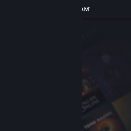
เข้าสู่ระบบ
ร้านค้า
ชุมชน
เกี่ยวกับ
ฝ่ายสนับสนุน
เปลี่ยนภาษา
รับแอป Steam แบบพกพา
ชมเว็บไซต์สำหรับเดสก์ท็อป