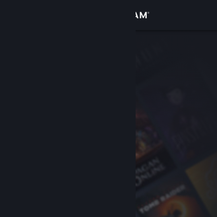
เข้าสู่ระบบ
ร้านค้า
ชุมชน
เกี่ยวกับ
ฝ่ายสนับสนุน
เปลี่ยนภาษา
รับแอป Steam แบบพกพา
ชมเว็บไซต์สำหรับเดสก์ท็อป