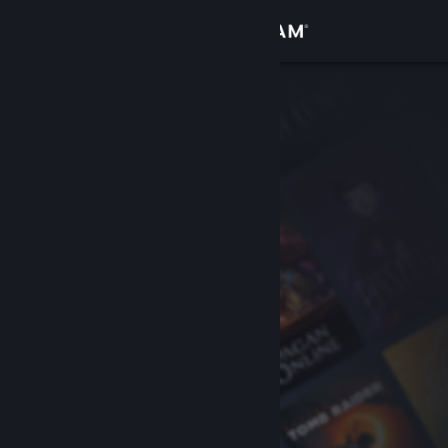
เข้าสู่ระบบ
ร้านค้า
ชุมชน
เกี่ยวกับ
ฝ่ายสนับสนุน
เปลี่ยนภาษา
รับแอป Steam แบบพกพา
ชมเว็บไซต์สำหรับเดสก์ท็อป