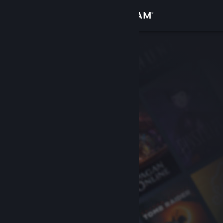
เข้าสู่ระบบ
ร้านค้า
ชุมชน
เกี่ยวกับ
ฝ่ายสนับสนุน
เปลี่ยนภาษา
รับแอป Steam แบบพกพา
ชมเว็บไซต์สำหรับเดสก์ท็อป