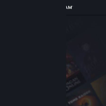
เข้าสู่ระบบ
ร้านค้า
ชุมชน
เกี่ยวกับ
ฝ่ายสนับสนุน
เปลี่ยนภาษา
รับแอป Steam แบบพกพา
ชมเว็บไซต์สำหรับเดสก์ท็อป