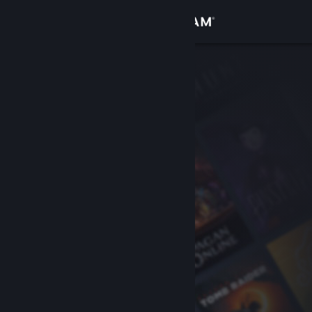
เข้าสู่ระบบ
ร้านค้า
ชุมชน
เกี่ยวกับ
ฝ่ายสนับสนุน
เปลี่ยนภาษา
รับแอป Steam แบบพกพา
ชมเว็บไซต์สำหรับเดสก์ท็อป