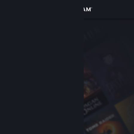
เข้าสู่ระบบ
ร้านค้า
ชุมชน
เกี่ยวกับ
ฝ่ายสนับสนุน
เปลี่ยนภาษา
รับแอป Steam แบบพกพา
ชมเว็บไซต์สำหรับเดสก์ท็อป