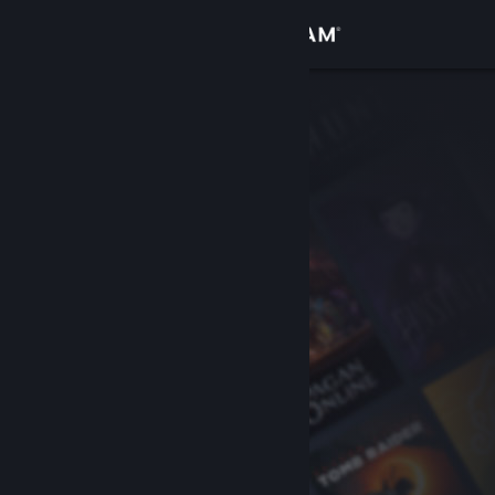
เข้าสู่ระบบ
ร้านค้า
ชุมชน
เกี่ยวกับ
ฝ่ายสนับสนุน
เปลี่ยนภาษา
รับแอป Steam แบบพกพา
ชมเว็บไซต์สำหรับเดสก์ท็อป