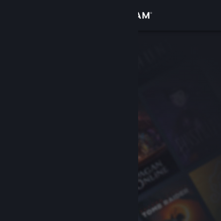
เข้าสู่ระบบ
ร้านค้า
ชุมชน
เกี่ยวกับ
ฝ่ายสนับสนุน
เปลี่ยนภาษา
รับแอป Steam แบบพกพา
ชมเว็บไซต์สำหรับเดสก์ท็อป