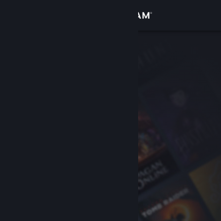
เข้าสู่ระบบ
ร้านค้า
ชุมชน
เกี่ยวกับ
ฝ่ายสนับสนุน
เปลี่ยนภาษา
รับแอป Steam แบบพกพา
ชมเว็บไซต์สำหรับเดสก์ท็อป