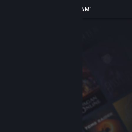
เข้าสู่ระบบ
ร้านค้า
ชุมชน
เกี่ยวกับ
ฝ่ายสนับสนุน
เปลี่ยนภาษา
รับแอป Steam แบบพกพา
ชมเว็บไซต์สำหรับเดสก์ท็อป