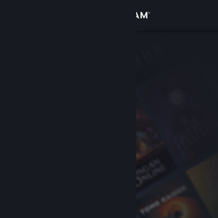
เข้าสู่ระบบ
ร้านค้า
ชุมชน
เกี่ยวกับ
ฝ่ายสนับสนุน
เปลี่ยนภาษา
รับแอป Steam แบบพกพา
ชมเว็บไซต์สำหรับเดสก์ท็อป