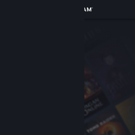
เข้าสู่ระบบ
ร้านค้า
ชุมชน
เกี่ยวกับ
ฝ่ายสนับสนุน
เปลี่ยนภาษา
รับแอป Steam แบบพกพา
ชมเว็บไซต์สำหรับเดสก์ท็อป