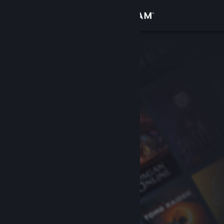
เข้าสู่ระบบ
ร้านค้า
ชุมชน
เกี่ยวกับ
ฝ่ายสนับสนุน
เปลี่ยนภาษา
รับแอป Steam แบบพกพา
ชมเว็บไซต์สำหรับเดสก์ท็อป