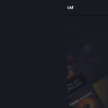
เข้าสู่ระบบ
ร้านค้า
ชุมชน
เกี่ยวกับ
ฝ่ายสนับสนุน
เปลี่ยนภาษา
รับแอป Steam แบบพกพา
ชมเว็บไซต์สำหรับเดสก์ท็อป