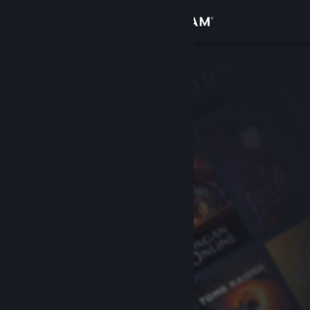
เข้าสู่ระบบ
ร้านค้า
ชุมชน
เกี่ยวกับ
ฝ่ายสนับสนุน
เปลี่ยนภาษา
รับแอป Steam แบบพกพา
ชมเว็บไซต์สำหรับเดสก์ท็อป