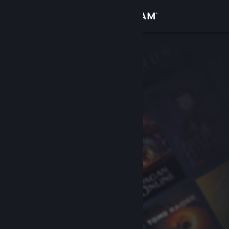
เข้าสู่ระบบ
ร้านค้า
ชุมชน
เกี่ยวกับ
ฝ่ายสนับสนุน
เปลี่ยนภาษา
รับแอป Steam แบบพกพา
ชมเว็บไซต์สำหรับเดสก์ท็อป