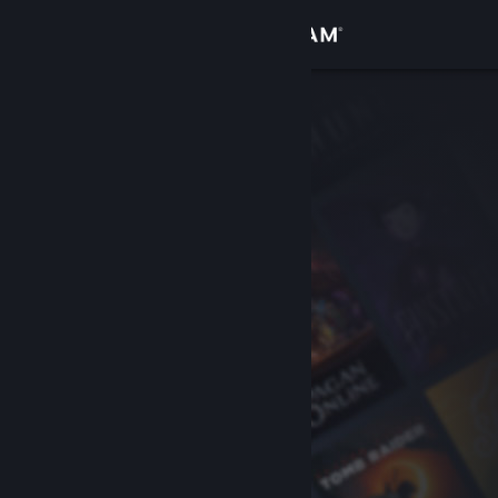
เข้าสู่ระบบ
ร้านค้า
ชุมชน
เกี่ยวกับ
ฝ่ายสนับสนุน
เปลี่ยนภาษา
รับแอป Steam แบบพกพา
ชมเว็บไซต์สำหรับเดสก์ท็อป