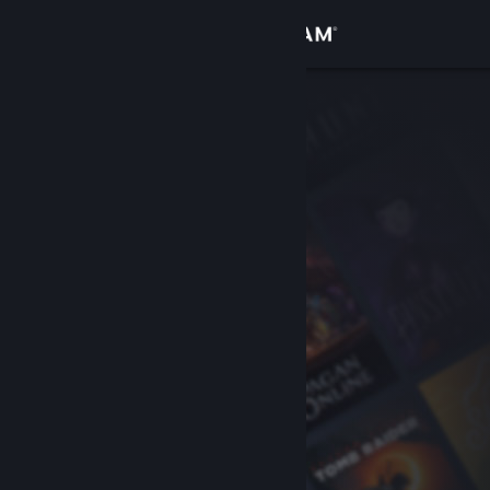
เข้าสู่ระบบ
ร้านค้า
ชุมชน
เกี่ยวกับ
ฝ่ายสนับสนุน
เปลี่ยนภาษา
รับแอป Steam แบบพกพา
ชมเว็บไซต์สำหรับเดสก์ท็อป