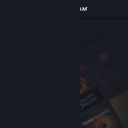
เข้าสู่ระบบ
ร้านค้า
ชุมชน
เกี่ยวกับ
ฝ่ายสนับสนุน
เปลี่ยนภาษา
รับแอป Steam แบบพกพา
ชมเว็บไซต์สำหรับเดสก์ท็อป