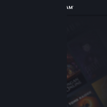
เข้าสู่ระบบ
ร้านค้า
ชุมชน
เกี่ยวกับ
ฝ่ายสนับสนุน
เปลี่ยนภาษา
รับแอป Steam แบบพกพา
ชมเว็บไซต์สำหรับเดสก์ท็อป