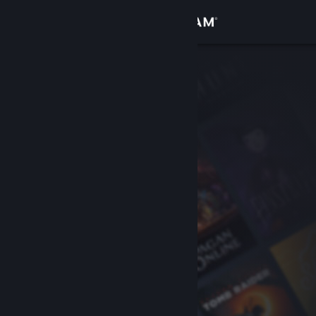
เข้าสู่ระบบ
ร้านค้า
ชุมชน
เกี่ยวกับ
ฝ่ายสนับสนุน
เปลี่ยนภาษา
รับแอป Steam แบบพกพา
ชมเว็บไซต์สำหรับเดสก์ท็อป