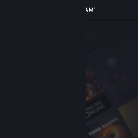
เข้าสู่ระบบ
ร้านค้า
ชุมชน
เกี่ยวกับ
ฝ่ายสนับสนุน
เปลี่ยนภาษา
รับแอป Steam แบบพกพา
ชมเว็บไซต์สำหรับเดสก์ท็อป