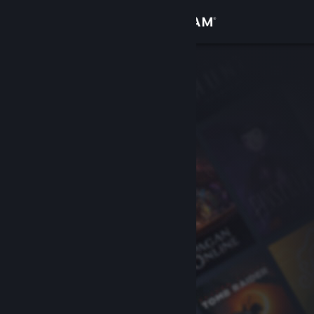
เข้าสู่ระบบ
ร้านค้า
ชุมชน
เกี่ยวกับ
ฝ่ายสนับสนุน
เปลี่ยนภาษา
รับแอป Steam แบบพกพา
ชมเว็บไซต์สำหรับเดสก์ท็อป