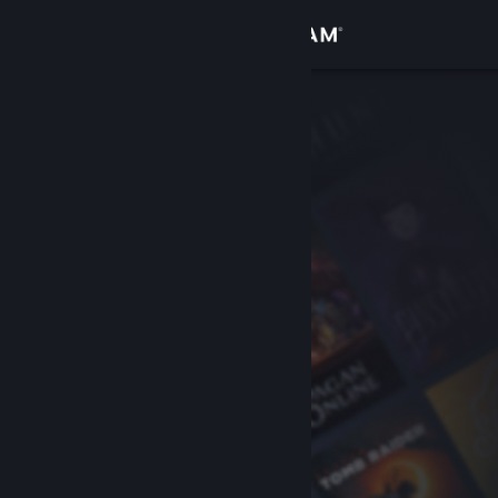
เข้าสู่ระบบ
ร้านค้า
ชุมชน
เกี่ยวกับ
ฝ่ายสนับสนุน
เปลี่ยนภาษา
รับแอป Steam แบบพกพา
ชมเว็บไซต์สำหรับเดสก์ท็อป