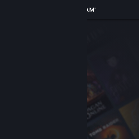
เข้าสู่ระบบ
ร้านค้า
ชุมชน
เกี่ยวกับ
ฝ่ายสนับสนุน
เปลี่ยนภาษา
รับแอป Steam แบบพกพา
ชมเว็บไซต์สำหรับเดสก์ท็อป