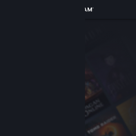
เข้าสู่ระบบ
ร้านค้า
ชุมชน
เกี่ยวกับ
ฝ่ายสนับสนุน
เปลี่ยนภาษา
รับแอป Steam แบบพกพา
ชมเว็บไซต์สำหรับเดสก์ท็อป