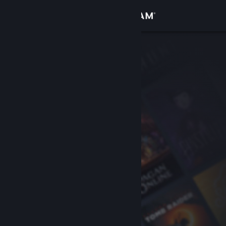
เข้าสู่ระบบ
ร้านค้า
ชุมชน
เกี่ยวกับ
ฝ่ายสนับสนุน
เปลี่ยนภาษา
รับแอป Steam แบบพกพา
ชมเว็บไซต์สำหรับเดสก์ท็อป