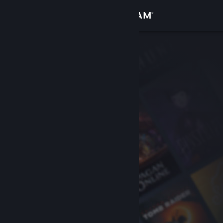
เข้าสู่ระบบ
ร้านค้า
ชุมชน
เกี่ยวกับ
ฝ่ายสนับสนุน
เปลี่ยนภาษา
รับแอป Steam แบบพกพา
ชมเว็บไซต์สำหรับเดสก์ท็อป