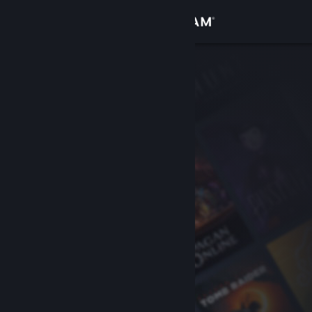
เข้าสู่ระบบ
ร้านค้า
ชุมชน
เกี่ยวกับ
ฝ่ายสนับสนุน
เปลี่ยนภาษา
รับแอป Steam แบบพกพา
ชมเว็บไซต์สำหรับเดสก์ท็อป