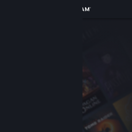
เข้าสู่ระบบ
ร้านค้า
ชุมชน
เกี่ยวกับ
ฝ่ายสนับสนุน
เปลี่ยนภาษา
รับแอป Steam แบบพกพา
ชมเว็บไซต์สำหรับเดสก์ท็อป